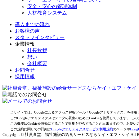
安全・安心の管理体制
人材教育システム
導入までの流れ
お客様の声
スタッフインタビュー
企業情報
社長挨拶
想い
会社概要
お問合せ
採用情報
当サイトでは、Googleによるアクセス解析ツール「Googleアナリティクス」を使
このGoogleアナリティクスはデータの収集のためにCookieを使用しています。
この機能はCookieを無効にすることで収集を拒否することが出来ますので、お使
この規約に関しての詳細は
Googleアナリティクスサービス利用規約
のページや
Goo
Copyright © 社員食堂、福祉施設の給食サービスならケイ・エフ・ケイ All Rights