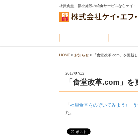
社員食堂、福祉施設の給食サービスならケイ・
社員食堂
福祉施
HOME
>
お知らせ
>
「食堂改革.com」を更新
2017/07/12
「食堂改革.com」
「
社員食堂をのぞいてみよう♪ うち
た。