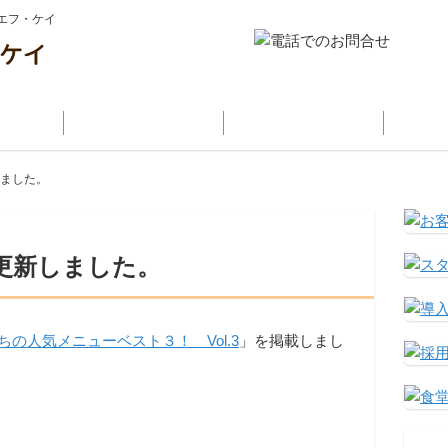
エフ・ケイ
設
KFKの特色
導入までの流れ
お
しました。
を更新しました。
の人気メニューベスト３！ Vol.3
」を掲載しまし