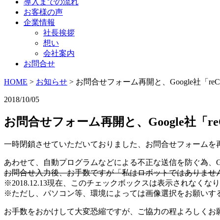
導入までの流れ
お客様の声
企業情報
社長挨拶
想い
会社案内
お問合せ
HOME
>
お知らせ
>
お問合せフォーム再開と、Google社「re
2018/10/05
お問合せフォーム再開と、Google社「r
一時閉鎖させていただいておりました、お問合せフォームを
あわせて、自動プログラムなどによる不正な送信を防ぐ為、Goo
お問合せ入力後、お手数ですが「私はロボットではありませ
※2018.12.13現在、このチェックボックスは表示されなくな
※ただし、パソコン等、環境によっては画像選択をお願いす
お手数をおかけして大変恐縮ですが、ご協力の程よろしくお