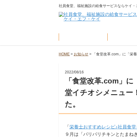
社員食堂、福祉施設の給食サービスならケイ・
社員食堂
福祉施
HOME
>
お知らせ
>
「食堂改革.com」に「栄
2022/08/16
「食堂改革.com」
堂イチオシメニュー！2
た。
「
栄養士おすすめレシピ♪社員食堂イ
９月は「パリパリチキンとたまねぎ