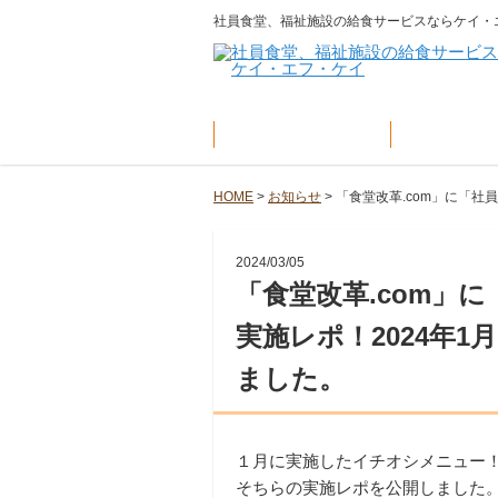
社員食堂、福祉施設の給食サービスならケイ・
社員食堂
福祉施
HOME
>
お知らせ
>
「食堂改革.com」に「社
2024/03/05
「食堂改革.com」
実施レポ！2024年
ました。
１月に実施したイチオシメニュー
そちらの実施レポを公開しました