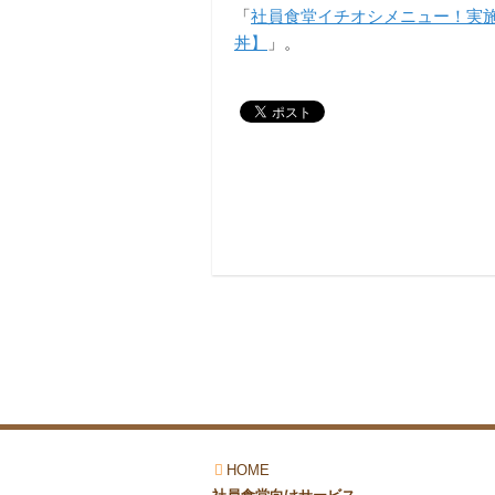
「
社員食堂イチオシメニュー！実施
丼】
」。
HOME