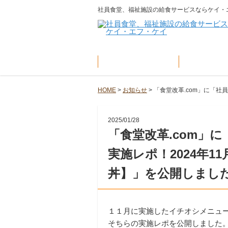
社員食堂、福祉施設の給食サービスならケイ・
社員食堂
福祉施
HOME
>
お知らせ
>
「食堂改革.com」に「社
2025/01/28
「食堂改革.com」
実施レポ！2024年
丼】」を公開しまし
１１月に実施したイチオシメニュ
そちらの実施レポを公開しました